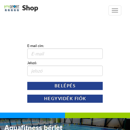
Shop
Toggle
navigatio
E-mail cím:
Jelszó:
BELÉPÉS
HEGYVIDÉK FIÓK
Aquafitness bérlet