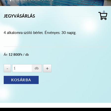
0
JEGYVÁSÁRLÁS
4 alkalomra szóló bérlet. Érvényes: 30 napig.
12 800
Ft
Ár:
/ db
db