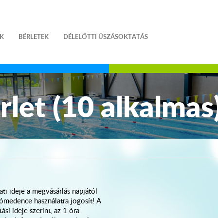
Shop
K
BÉRLETEK
DÉLELŐTTI ÚSZÁSOKTATÁS
rlet (10 alkalmas
ati ideje a megvásárlás napjától
zómedence használatra jogosít! A
ási ideje szerint, az 1 óra