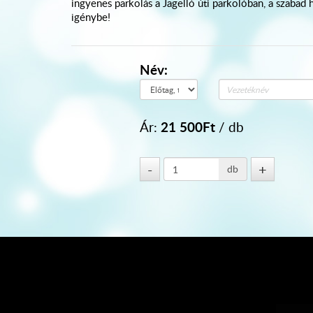
ingyenes parkolás a Jagelló úti parkolóban, a szaba
igénybe!
Név:
21 500
Ft
Ár:
/ db
db