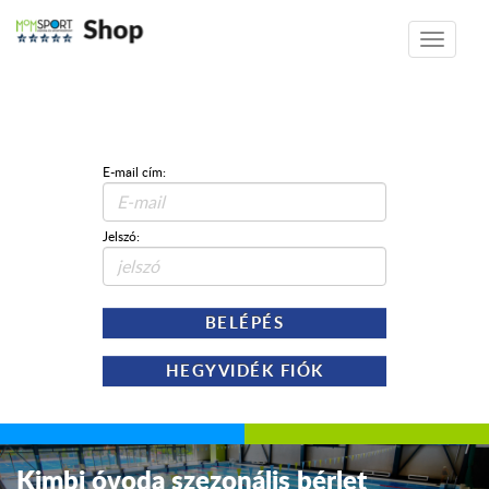
Shop
Toggle
navigatio
E-mail cím:
Jelszó:
BELÉPÉS
HEGYVIDÉK FIÓK
Kimbi óvoda szezonális bérlet