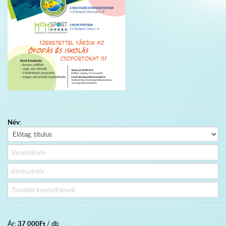
Név:
37 000
Ft
Ár:
/ db