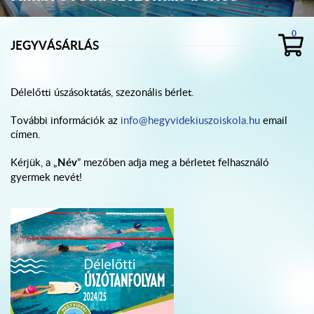
0
JEGYVÁSÁRLÁS
Délelőtti úszásoktatás, szezonális bérlet.
További információk az
info@hegyvidekiuszoiskola.hu
email
címen.
Kérjük, a „
Név
” mezőben adja meg a bérletet felhasználó
gyermek nevét!