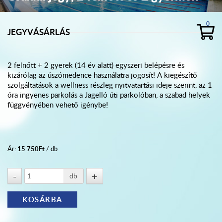
0
JEGYVÁSÁRLÁS
2 felnőtt + 2 gyerek (14 év alatt) egyszeri belépésre és
kizárólag az úszómedence használatra jogosít! A kiegészítő
szolgáltatások a wellness részleg nyitvatartási ideje szerint, az 1
óra ingyenes parkolás a Jagelló úti parkolóban, a szabad helyek
függvényében vehető igénybe!
15 750
Ft
Ár:
/ db
db