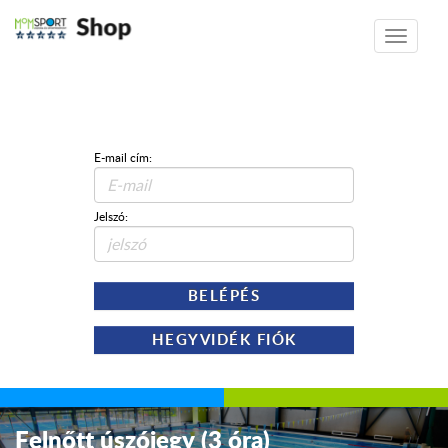
Shop
Toggle
navigatio
E-mail cím:
Jelszó:
BELÉPÉS
HEGYVIDÉK FIÓK
Felnőtt úszójegy (3 óra)