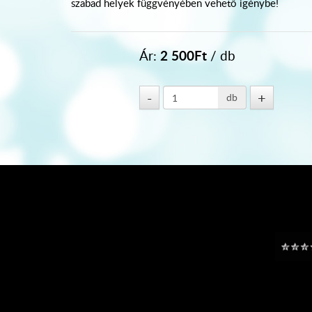
szabad helyek függvényében vehető igénybe!
2 500
Ft
Ár:
/ db
db