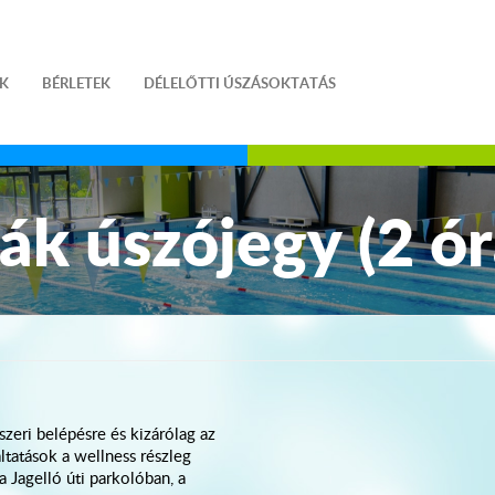
Shop
K
BÉRLETEK
DÉLELŐTTI ÚSZÁSOKTATÁS
ák úszójegy (2 ór
eri belépésre és kizárólag az
ltatások a wellness részleg
 a Jagelló úti parkolóban, a