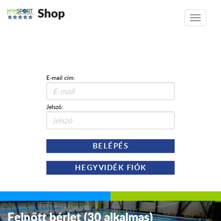
Shop
Toggle
navigatio
E-mail cím:
Jelszó:
BELÉPÉS
HEGYVIDÉK FIÓK
Felnőtt bérlet (30 alkalmas)