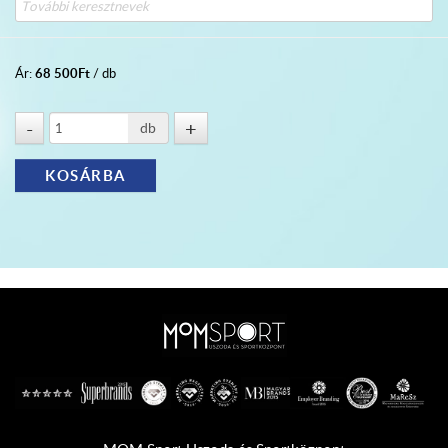
68 500
Ft
Ár:
/ db
db