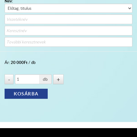
Név:
20 000
Ft
Ár:
/ db
db