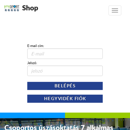
Shop
Toggle
navigatio
E-mail cím:
Jelszó:
BELÉPÉS
HEGYVIDÉK FIÓK
Csoportos úszásoktatás 7 alkalmas