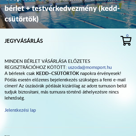
bérlet + testvérkedvezmény (kedd-
csütörtök)
0
JEGYVÁSÁRLÁS
MINDEN BÉRLET VÁSÁRLÁSA ELŐZETES
REGISZTRÁCIÓHOZ KÖTÖTT:
uszoda@momsport.hu
A bérletek csak
KEDD–CSÜTÖRTÖK
napokra érvényesek!
Pótlás esetén előzetes bejelentkezés szükséges a fenti e-mail
címen! Az úszásórák pótlását kizárólag az adott turnuson belül
tudjuk biztosítani, más turnusra történő áthelyezésre nincs
lehetőség.
Jelentkezési lap